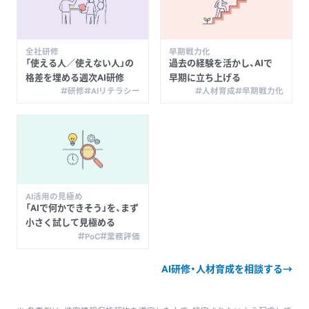
全社研修
早期戦力化
「使える
人／使えない
人」の
過去の
経験を
活かし、
AIで
格差を
埋める
週次AI研修
早期に
立ち上げる
研修
AIリテラシー
人材育成
早期戦力化
AI活用の見極め
「AIで
何かできそう」を、
まず
小さく
試して
見極める
PoC
業務評価
AI研修・人材育成を相談する
→