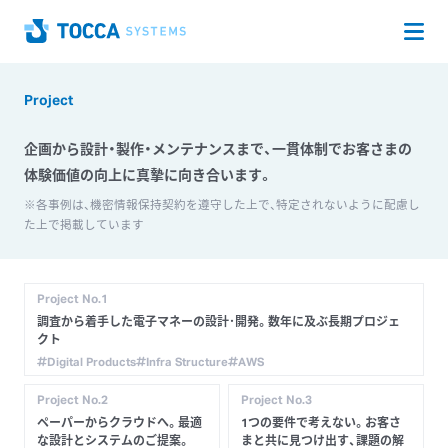
Op
Home
Project
企画から設計・製作・メンテナンスまで、
一貫体制でお客さまの
体験価値の向上に真摯に向き合います。
※各事例は、機密情報保持契約を遵守した上で、特定されないように配慮し
た上で掲載しています
Project No.
1
調査から着手した電子マネーの設計･開発。数年に及ぶ長期プロジェ
クト
Digital Products
Infra Structure
AWS
Project No.
2
Project No.
3
ペーパーからクラウドへ。最適
1つの要件で考えない。お客さ
な設計とシステムのご提案。
まと共に見つけ出す、課題の解