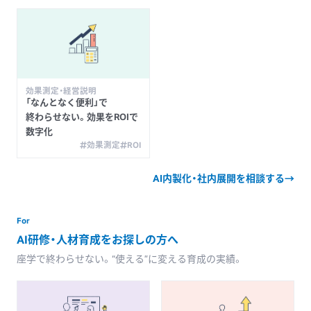
効果測定・経営説明
「なんとなく
便利」で
終わらせない。
効果を
ROIで
数字化
効果測定
ROI
AI内製化・社内展開を相談する
→
For
AI研修・人材育成を
お探しの
方へ
座学で
終わらせない。
“使える”に
変える
育成の
実績。