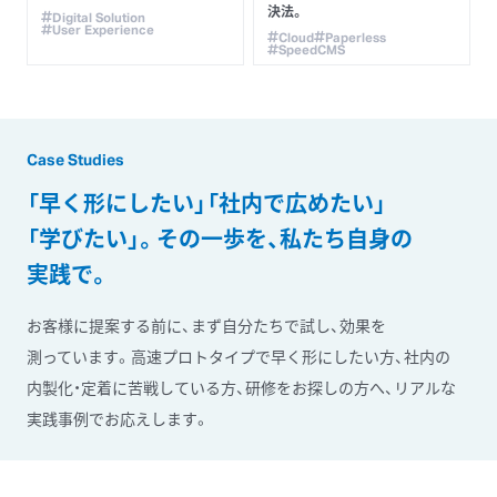
決法。
Digital Solution
User Experience
Cloud
Paperless
SpeedCMS
Case Studies
「早く
形に
したい」
「社内で
広めたい」
「学びたい」。
その
一歩を、
私たち
自身の
実践で。
お
客様に
提案する
前に、
まず
自分たちで
試し、
効果を
測っています。
高速プロトタイプで
早く
形に
したい
方、
社内の
内製化・定着に
苦戦している
方、
研修を
お探しの
方へ、
リアルな
実践事例で
お応えします。