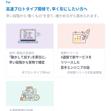
For
高速プロトタイプ開発で、
早く
形に
したい
方へ
早い
段階から“動く
もの”を
見て、
確かめながら
進められます。
試作・検証の高速化
短期リリース
「動かして
試す」を
即日に。
3週間で
新サービスを
早い
段階から
実物で
確認
リリースした
若手エンジニアの
話
プロトタイプ
PoC
短期リリース
高速開発
大規模開発の短縮