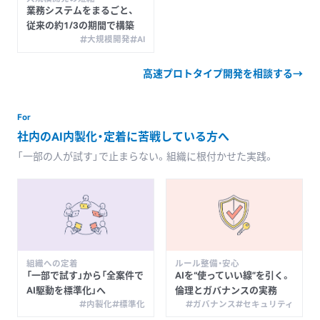
業務システムを
まるごと、
従来の
約1/3の
期間で
構築
大規模開発
AI
高速プロトタイプ開発を相談する
→
For
社内の
AI内製化・定着に
苦戦している
方へ
「一部の
人が
試す」で
止まらない。
組織に
根付かせた
実践。
組織への定着
ルール整備・安心
「一部で
試す」から
「全案件で
AIを
“使っていい
線”を
引く。
AI駆動を
標準化」へ
倫理と
ガバナンスの
実務
内製化
標準化
ガバナンス
セキュリティ