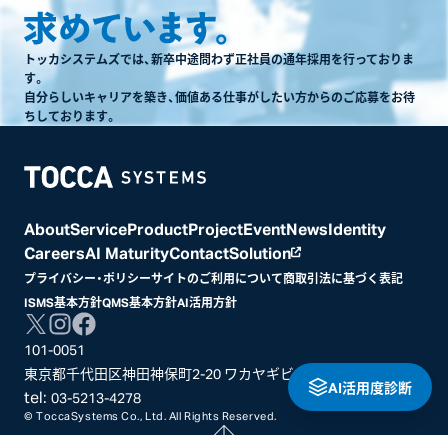
トッカシステムズでは、新卒中途問わず正社員の通年採用を行っておりま
す。
自分らしいキャリアを築き、価値ある仕事がしたい方からのご応募をお待
ちしております。
Home
About
Service
Product
Project
Event
News
Identity
Careers
AI Maturity
Contact
Solution
プライバシー・ポリシー
サイトのご利用について
商取引法に基づく表記
ISMS基本方針
QMS基本方針
AI活用方針
101-0051
東京都千代田区神田神保町2-20 ワカヤギビル3階
AI活用度診断
tel:
03-5213-4278
© ToccaSystems Co., Ltd. All Rights Reserved.