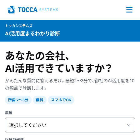
Op
Home
トッカシステムズ
AI活用度まるわかり診断
あなたの会社、
AI活用できていますか？
かんたんな質問に答えるだけ。最短2〜3分で、御社のAI活用度を10
の観点で診断します。
所要 2〜3分
無料
スマホでOK
業種
従業員規模