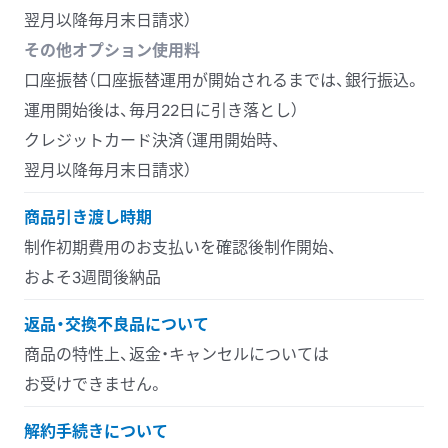
翌月以降毎月末日請求）
その他オプション使用料
口座振替（口座振替運用が
開始されるまでは、
銀行振込。
運用開始後は、
毎月
22日に
引き落とし）
クレジットカード決済（運用開始時、
翌月以降毎月末日請求）
商品引き渡し時期
制作初期費用の
お支払いを
確認後制作開始、
およそ3週間後納品
返品・交換不良品について
商品の
特性上、
返金・キャンセルに
ついては
お受けできません。
解約手続きについて