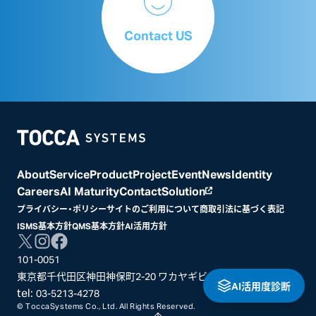
Contact US
Home
About
Service
Product
Project
Event
News
Identity
Careers
AI Maturity
Contact
Solution
プライバシー・ポリシー
サイトのご利用について
商取引法に基づく表記
ISMS基本方針
QMS基本方針
AI活用方針
101-0051
東京都千代田区神田神保町2-20 ワカヤギビル3階
AI活用度診断
tel:
03-5213-4278
© ToccaSystems Co., Ltd. All Rights Reserved.