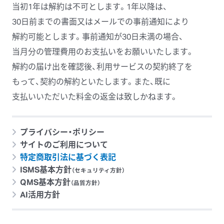
当初1年は
解約は
不可と
します。
1年以降は、
30日前までの
書面又は
メールでの
事前通知に
より
解約可能と
します。
事前通知が
30日未満の
場合、
当月分の
管理費用の
お支払いを
お願いいたします。
解約の
届け出を
確認後、
利用サービスの
契約終了を
もって、
契約の
解約と
いたします。また、
既に
支払いいただいた
料金の
返金は
致しかねます。
プライバシー・ポリシー
サイトのご利用について
特定商取引法に基づく表記
ISMS基本方針
（セキュリティ方針）
QMS基本方針
（品質方針）
AI活用方針