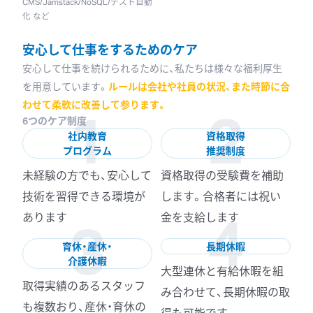
CMS/Jamstack/NoSQL/テスト自動
化 など
安心して仕事をするためのケア
安心して仕事を続けられるために、私たちは様々な福利厚生
を用意しています。
ルールは会社や社員の状況、また時節に合
1
2
わせて柔軟に改善して参ります。
6つのケア制度
社内教育
資格取得
プログラム
推奨制度
未経験の方でも、安心して
資格取得の受験費を補助
技術を習得できる環境が
します。合格者には祝い
4
3
あります
金を支給します
育休・産休・
長期休暇
介護休暇
大型連休と有給休暇を組
取得実績のあるスタッフ
み合わせて、長期休暇の取
も複数おり、産休・育休の
得も可能です