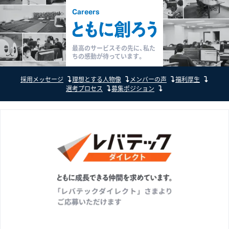
Careers
最高のサービスその先に、
私た
ちの感動が待っています。
採用メッセージ
理想とする人物像
メンバーの声
福利厚生
選考プロセス
募集ポジション