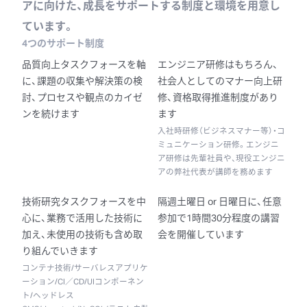
アに向けた、成長をサポートする制度と環境を用意し
ています。
4つのサポート制度
品質向上タスクフォースを軸
エンジニア研修はもちろん、
に、課題の収集や解決策の検
社会人としてのマナー向上研
討、プロセスや観点のカイゼ
修、資格取得推進制度があり
ンを続けます
ます
入社時研修（ビジネスマナー等）・コ
ミュニケーション研修。エンジニ
ア研修は先輩社員や、現役エンジニ
アの弊社代表が講師を務めます
技術研究タスクフォースを中
隔週土曜日 or 日曜日に、任意
心に、業務で活用した技術に
参加で1時間30分程度の講習
加え、未使用の技術も含め取
会を開催しています
り組んでいきます
コンテナ技術/サーバレスアプリケ
ーション/CI／CD/UIコンポーネン
ト/ヘッドレス