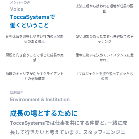
メンバーの声
上流工程から携われる環境が成長の要
Voice
因
ToccaSystemsで
働くと
いう
こと
育児休暇を取得しやすい社内の人間関
堅い印象のあった業界へ未経験でのチ
係のある環境
ャレンジ
課題と向き合うことで感じた成長の実
柔軟に物事を決めていくスタンスに惹
感
かれて
前職のキャリアが活かすクライアント
『プロジェクトを振り返って』PMたち
との信頼構築
の声
福利厚生
Environment & Institution
成長の場とするために
ToccaSystemsでは仕事を共にする仲間と、一緒に成
長して行きたいと考えています。
スタッフ・エンジニ