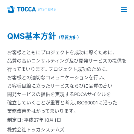
Op
Home
QMS基本方針
（品質方針）
お
客様とともに
プロジェクトを
成功に
導く
ために、
品質の
高い
コンサルティング及び
開発サービスの
提供を
行ってまいります。
プロジェクト成功の
ために、
お客様との
適切な
コミュニケーションを
行い、
お客様目線に
立った
サービスならびに
品質の
高い
開発サービスの
提供を
実現する
PDCAサイクルを
確立していく
ことが
重要と
考え、
ISO90001に
沿った
業務改善を
はかってまいります。
制定日: 平成27年10月1日
株式会社トッカシステムズ