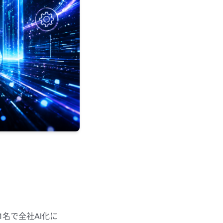
1名で
全社AI化に