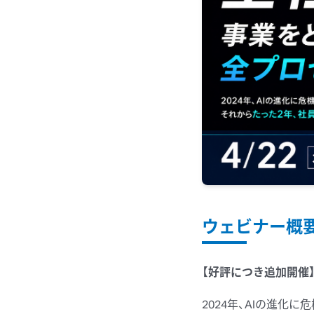
ウェビナー概
【好評につき追加開催
2024年、
AIの
進化に
危