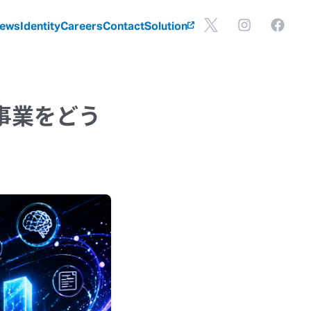
ews
Identity
Careers
Contact
Solution
 事業を
どう