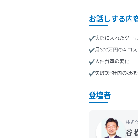
お話しする内
実際に入れたツール
✔
月300万円のAI
✔
人件費率の変化
✔
失敗談・社内の抵抗
✔
登壇者
株式
谷 