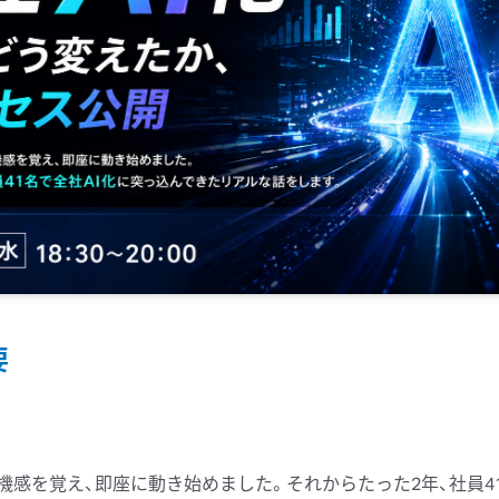
要
】
機感を
覚え、
即座に
動き始めました。
それからたった
2年、
社員4