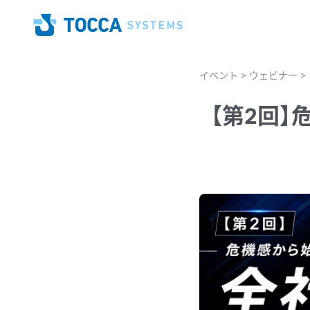
Home
イベント
>
ウェビナー
>
【第2回】