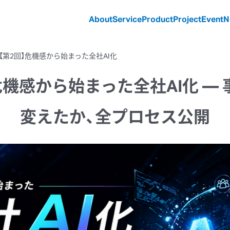
About
Service
Product
Project
Event
N
【第2回】危機感から始まった全社AI化
危機感から
始まった
全社AI化 ―
変えたか、
全プロセス公開