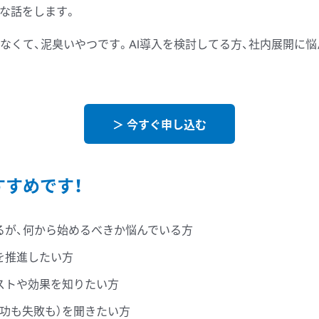
な
話を
します。
なくて、
泥臭い
やつです。
AI導入を
検討してる
方、
社内展開に
悩
＞ 今すぐ申し込む
すすめです！
るが、何から始めるべきか悩んでいる方
を推進したい方
ストや効果を知りたい方
成功も失敗も）を聞きたい方