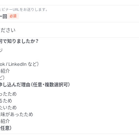
ビナーURLをお送りします。
ー回
必須
何で知りましたか？
ジ
ok / LinkedIn など）
の紹介
ど）
申し込んだ理由（任意・複数選択可）
ったため
るため
たいため
興味があったため
の紹介
任意）