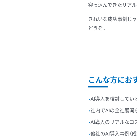
突っ込んできた
リアル
きれいな
成功事例じゃ
どうぞ。
こんな方にお
AI導入を検討してい
・
社内でAIの全社展開
・
AI導入のリアルなコ
・
他社のAI導入事例（
・