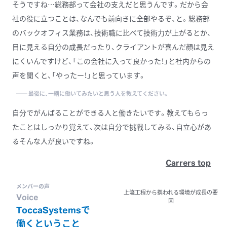
そうですね…総務部って会社の支えだと思うんです。だから会
社の役に立つことは、なんでも前向きに全部やるぞ、と。総務部
のバックオフィス業務は、技術職に比べて技術力が上がるとか、
目に見える自分の成長だったり、クライアントが喜んだ顔は見え
にくいんですけど、「この会社に入って良かった！」と社内からの
声を聞くと、「やったー！」と思っています。
──
最後に、
一緒に
働いてみたいと
思う人を
教えてください。
自分でがんばることができる人と働きたいです。教えてもらっ
たことはしっかり覚えて、次は自分で挑戦してみる、自立心があ
るそんな人が良いですね。
Carrers top
メンバーの声
上流工程から携われる環境が成長の要
Voice
因
ToccaSystemsで
働くと
いう
こと