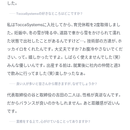
した。
──
ToccaSystemsの
好きな
ところは
どこですか？
私はToccaSystemsに入社してから、育児休暇を2度取得しまし
た。妊娠中、冬の雪が降る中、道路で車から雪をかけられて濡れ
た状態で出社したことがあるんですけど…。技術部の方達が、ホ
ッカイロをくれたんです。大丈夫ですか？お腹冷やさないでくだ
さい、って。嬉しかったですよ。しばらく使えませんでした（笑）
みんな優しいんです。出産する前は、就業後に社内の仲間と週3
で飲みに行ってました（笑）楽しかったなぁ。
──
良い
人が
多いと
皆さんから
聞きますが、
なぜでしょうか？
代表取締役の谷と取締役の吉田の二人は、性格が真逆なんです。
だからバランスが良いのかもしれません。あと距離感が近いん
です。
──
業務を
する
上で、
心がけている
ことって
ありますか？