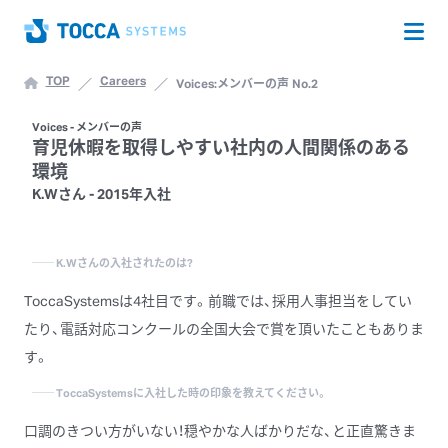
Op
Home
TOP
Careers
Voices:メンバーの声 No.2
Voices - メンバーの声
育児休暇を
取得しやすい
社内の
人間関係の
ある
環境
K.Wさん - 2015年入社
──
K.Wさんの
入社されたのは
?
ToccaSystemsは4社目です。前職では、採用人事担当をしてい
たり、電話対応コンクールの全国大会で賞を頂いたこともありま
す。
──
ToccaSystemsに
入社した
時の
印象を
教えてください。
口調のきつい方がいない！穏やかな人ばかりだな、と正直驚きま