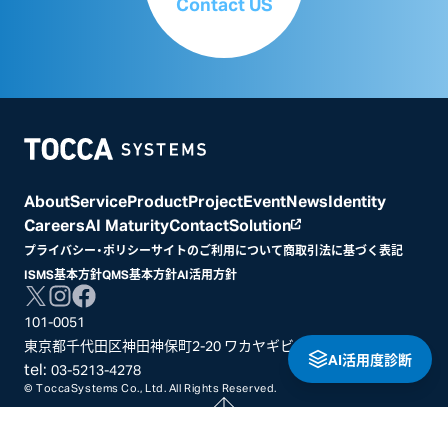
Contact US
Home
About
Service
Product
Project
Event
News
Identity
Careers
AI Maturity
Contact
Solution
プライバシー・ポリシー
サイトのご利用について
商取引法に基づく表記
ISMS基本方針
QMS基本方針
AI活用方針
101-0051
東京都千代田区神田神保町2-20 ワカヤギビル3階
AI活用度診断
tel:
03-5213-4278
© ToccaSystems Co., Ltd. All Rights Reserved.