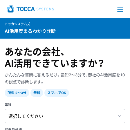
Op
Home
トッカシステムズ
AI活用度まるわかり診断
あなたの会社、
AI活用できていますか？
かんたんな質問に答えるだけ。最短2〜3分で、御社のAI活用度を10
の観点で診断します。
所要 2〜3分
無料
スマホでOK
業種
従業員規模