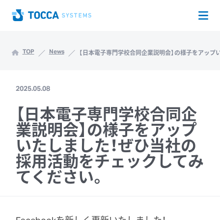
Op
Home
TOP
News
【日本電子専門学校合同企業説明会】の様子をアップ
2025.05.08
【日本電子専門学校合同企
業説明会】の様子をアップ
いたしました！ぜひ当社の
採用活動をチェックしてみ
てください。
Facebookを新しく更新いたしました！