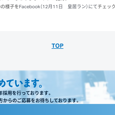
動の様子を
Facebook
（12月11日 皇居ラン）にて
チェック
TOP
年採用を行っております。
方からのご応募をお待ちしております。