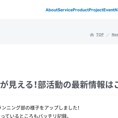
About
Service
Product
Project
Event
N
TOP
Ne
が見える！部活動の最新情報は
ランニング部の様子をアップしました！
走っているところもバッチリ記録。